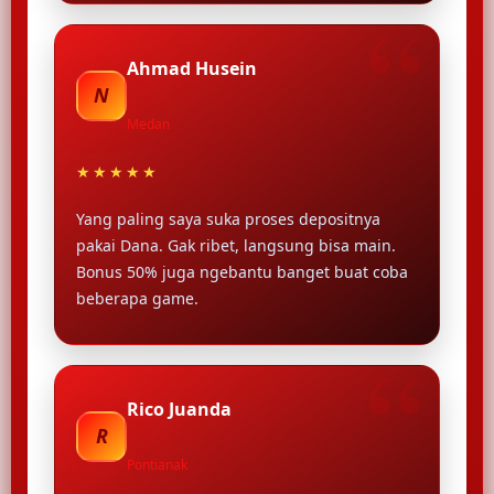
Ahmad Husein
N
Medan
★★★★★
Yang paling saya suka proses depositnya
pakai Dana. Gak ribet, langsung bisa main.
Bonus 50% juga ngebantu banget buat coba
beberapa game.
Rico Juanda
R
Pontianak