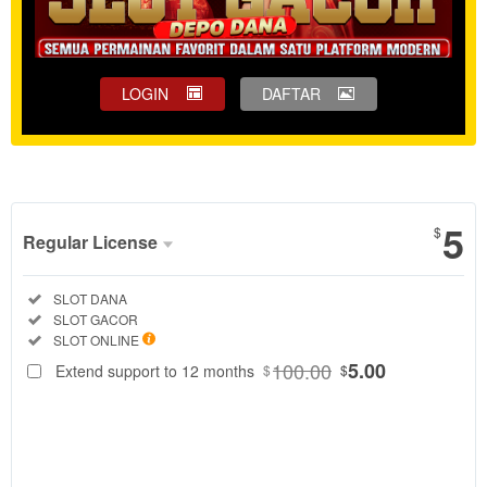
LOGIN
DAFTAR
Show More
5
$
Regular License
Regular
Included:
SLOT DANA
License
Included:
SLOT GACOR
SELECTED
Included:
SLOT ONLINE
88
$
100.00
5.00
Extend support to 12 months
$
$
Daftar di
Slot Dana
Raptours
dan
nikmati