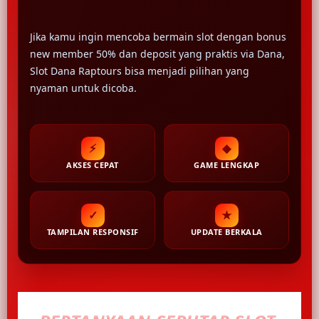
Jika kamu ingin mencoba bermain slot dengan bonus
new member 50% dan deposit yang praktis via Dana,
Slot Dana Raptours bisa menjadi pilihan yang
nyaman untuk dicoba.
⚡
◆
AKSES CEPAT
GAME LENGKAP
✓
★
TAMPILAN RESPONSIF
UPDATE BERKALA