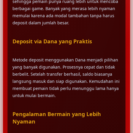
sehingga pemain punya ruang lebih untuk mencoba
berbagai game. Banyak yang merasa lebih nyaman
memulai karena ada modal tambahan tanpa harus
deposit dalam jumlah besar.
Deposit via Dana yang Praktis
Metode deposit menggunakan Dana menjadi pilihan
yang banyak digunakan. Prosesnya cepat dan tidak
berbelit. Setelah transfer berhasil, saldo biasanya
langsung masuk dan siap digunakan. Kemudahan ini
membuat pemain tidak perlu menunggu lama hanya
untuk mulai bermain.
Pengalaman Bermain yang Lebih
Nyaman