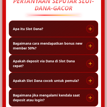
PERTANYAAN SEPUTAR SLOT-
DANA-GACOR
Apa itu Slot Dana?
Bagaimana cara mendapatkan bonus new
member 50%?
Apakah deposit via Dana di Slot Dana
cepat?
Apakah Slot Dana cocok untuk pemula?
Bagaimana jika mengalami kendala saat
deposit atau login?