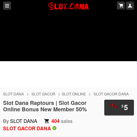
SLOT DANA
SLOT GACOR
SLOT ONLINE
SLOT GACOR DANA
Slot Dana Raptours | Slot Gacor
5
$
Online Bonus New Member 50%
By
SLOT DANA
404
sales
SLOT GACOR DANA